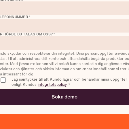
LEFONNUMMER
*
R HÖRDE DU TALAS OM OSS?
*
ndo skyddar och respekterar din integritet. Dina personuppgifter använd
ast till att administrera ditt konto och tillhandahålla begärda produkter o
änster. Med jämna mellanrum vill vi också kunna kontakta dig angående vår
odukter och tjänster och skicka information om annat innehåll som vi tror 
a intressant för dig.
Jag samtycker till att Kundo lagrar och behandlar mina uppgifter
enligt Kundos
integritetspolicy
.
*