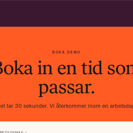
allt ni behöver för att fatta ett beslut. Vi är
BOKA DEMO
oka in en tid s
passar.
et tar 30 sekunder. Vi återkommer inom en arbetsda
RETAGSMAIL
*