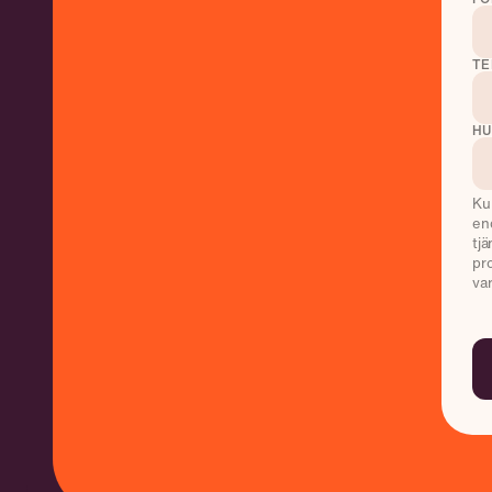
TE
HU
Ku
end
tj
pr
var