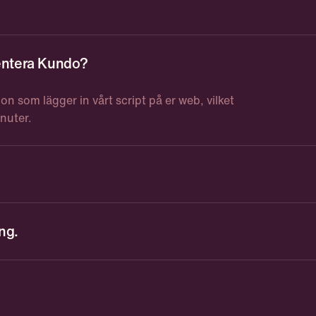
mentera Kundo?
on som lägger in vårt script på er web, vilket
nuter.
npassas utefter användare, volym och vilka
ng.
t. Då kan vi se över om vi uppfyller era krav