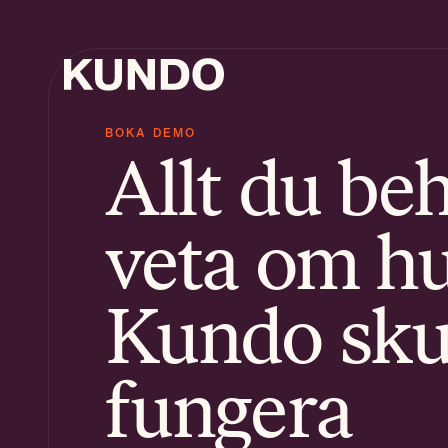
BOKA DEMO
Allt du be
Ären
Kuns
veta om h
AI C
Kundo sku
fungera