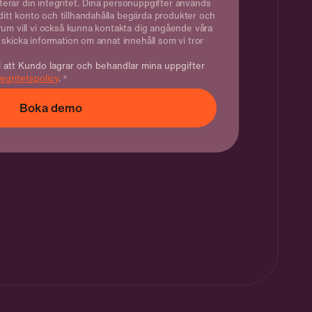
rar din integritet. Dina personuppgifter används
a ditt konto och tillhandahålla begärda produkter och
rum vill vi också kunna kontakta dig angående våra
skicka information om annat innehåll som vi tror
l att Kundo lagrar och behandlar mina uppgifter
tegritetspolicy
.
*