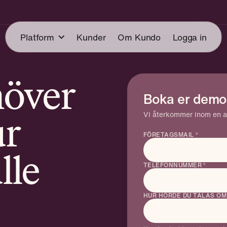
Platform
Kunder
Om Kundo
Logga in
höver
dehantering
Boka er demo
AI Forms: d
Mail
enda formul
kapsagent
Vi återkommer inom en ar
CSAT
ur
som svarar
hat
Forum
FÖRETAGSMAIL
*
innan det
skickas
lle
TELEFONNUMMER
*
Se lanseringswebi
HUR HÖRDE DU TALAS OM