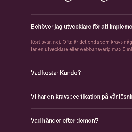
Behöver jag utvecklare för att imple
Kort svar, nej. Ofta är det enda som krävs någ
tar en utvecklare eller webbansvarig max 5 mi
Vad kostar Kundo?
Kundo startar på 8000 kr i månaden. Priset a
funktioner ni använder.
Vi har en kravspecifikation på vår lösni
När ni skickar in formuläret hör vi av oss direk
innan vi bokar en tid för ett möte.
Vad händer efter demon?