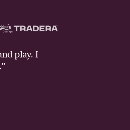
and play. I
.”