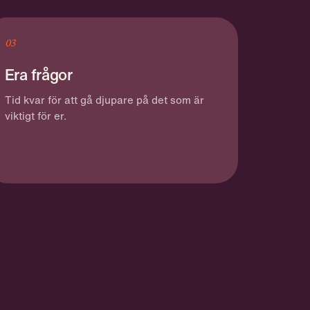
03
Era frågor
Tid kvar för att gå djupare på det som är
viktigt för er.