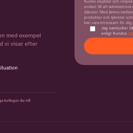
Kundo skyddar och respekte
endast till att administrer
tjänster. Med jämna mellan
produkter och tjänster och 
kan vara intressant för dig.
Jag samtycker til
enligt Kundos
in
men med exempel
 vi visar efter
ituation
 kollegor du vill