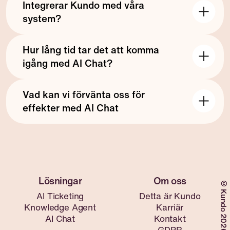
Integrerar Kundo med våra
alla krav i GDPR.
system?
Ja, Kundo integrerar med de flesta systemen
Hur lång tid tar det att komma
idag.
igång med AI Chat?
Det tar 1-2 veckor beroende på om ni kan
Vad kan vi förvänta oss för
dedikera rätt resurser till projektet direkt eller
effekter med AI Chat
inte.
Många av våra kunder ser att över dubbelt så
många frågor hanteras samtidigt som
inkommande volymer till kundservice går ner med
30-50%.
©Kundo 2026
AI Ticketing
Detta är Kundo
Knowledge Agent
Karriär
AI Chat
Kontakt
GDPR